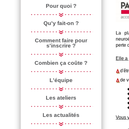
Pour quoi ?
Qu'y fait-on ?
La pl
neuroé
Comment faire pour
perte 
s'inscrire ?
Elle a
Combien ça coûte ?
d'êt
L'équipe
de v
Les ateliers
Les actualités
Vous y