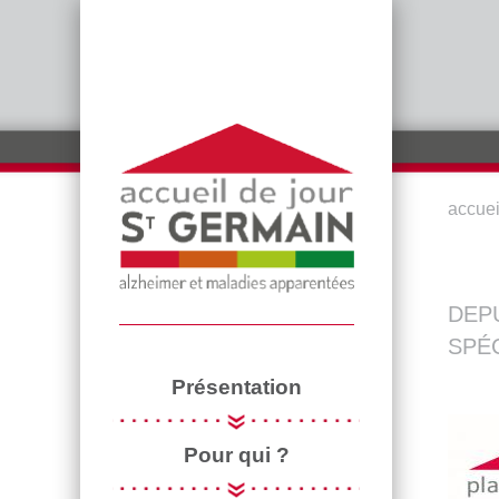
Aller au contenu principal
accuei
VOU
DEPU
SPÉ
Présentation
Pour qui ?