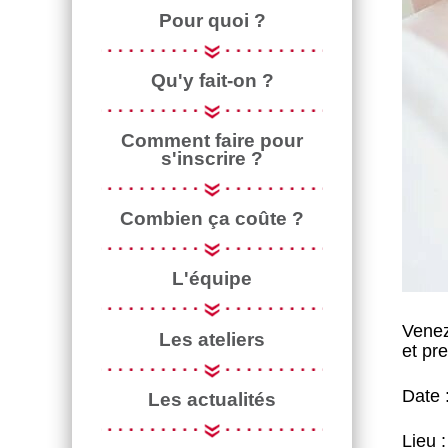
Pour quoi ?
Qu'y fait-on ?
Comment faire pour
s'inscrire ?
Combien ça coûte ?
L'équipe
Venez
Les ateliers
et pr
Date 
Les actualités
Lieu 