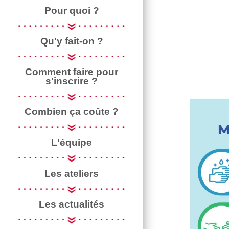
Pour quoi ?
RECO JP
Qu'y fait-on ?
Comment faire pour
s'inscrire ?
Combien ça coûte ?
L'équipe
Les ateliers
Les actualités