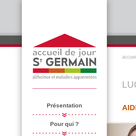
Aller au contenu principal
accuei
VOU
LU
Présentation
AI
Pour qui ?