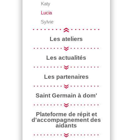
Katy
Lucia
Sylvie
Les ateliers
Les actualités
Les partenaires
Saint Germain à dom'
Plateforme de répit et
d'accompagnement des
aidants