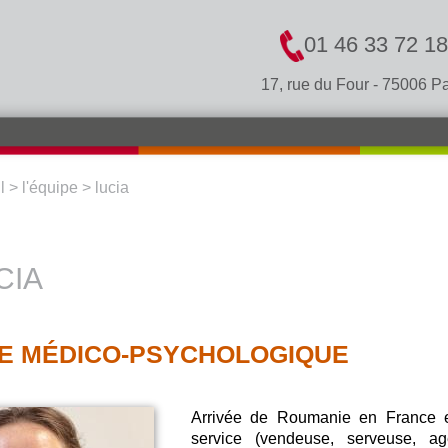
01 46 33 72 18
17, rue du Four - 75006 Pa
l
>
l'équipe
>
lucia
S ÊTES ICI
CIA
DE MÉDICO-PSYCHOLOGIQUE
Arrivée de Roumanie en France en
service (vendeuse, serveuse, a