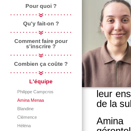
Pour quoi ?
Qu'y fait-on ?
Comment faire pour
s'inscrire ?
Combien ça coûte ?
L'équipe
leur en
Philippe Campcros
Amina Menaa
de la su
Blandine
Clémence
Amina
Héléna
géronto