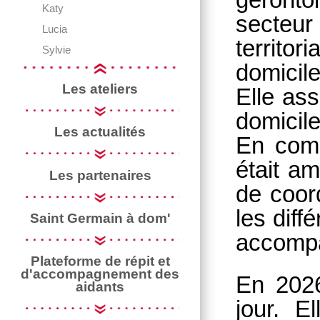
Katy
secteur
Lucia
territo
Sylvie
domici
Les ateliers
Elle as
domicile
Les actualités
En comp
était a
Les partenaires
de coord
les diff
Saint Germain à dom'
accomp
Plateforme de répit et
d'accompagnement des
En 2026
aidants
jour. E