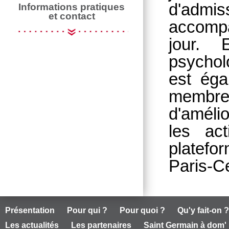
d'admis
Informations pratiques
et contact
accompa
jour. 
psychol
est éga
membre
d'améli
les ac
platefo
Paris-C
Présentation
Pour qui ?
Pour quoi ?
Qu'y fait-on ?
Les actualités
Les partenaires
Saint Germain à dom'