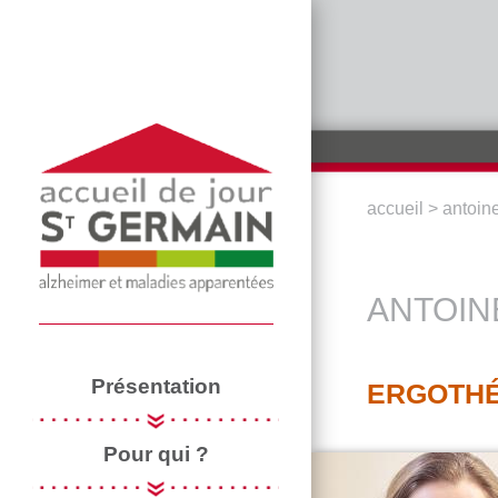
Aller au contenu principal
accueil
>
antoine
VOUS ÊTE
ANTOIN
Présentation
ERGOTH
Pour qui ?